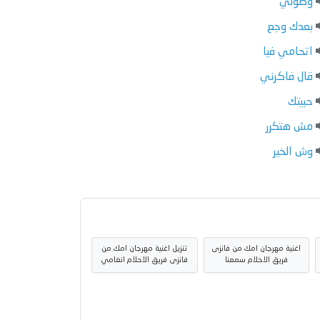
وصولي
بعدك وجع
اتحامي فيا
قال فاكرني
حبيتك
مش هتكرر
وش الخير
اغنية مهرجان امك من فانزى
تنزيل اغنية مهرجان امك من
فريق الاحلام سمعنا
فانزى فريق الاحلام انغامي