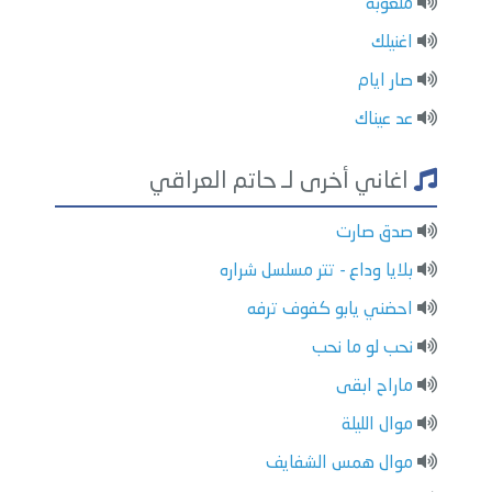
ملعوبة
اغنيلك
صار ايام
عد عيناك
اغاني أخرى لـ حاتم العراقي
صدق صارت
بلايا وداع - تتر مسلسل شراره
احضني يابو كفوف ترفه
نحب لو ما نحب
ماراح ابقى
موال الليلة
موال همس الشفايف