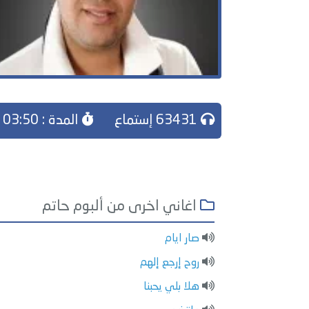
63431 إستماع
المدة : 03:50
اغاني اخرى من ألبوم حاتم
صار ايام
روح إرجع إلهم
هلا بلي يحبنا