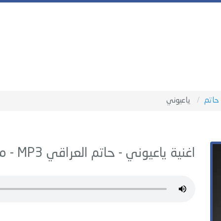
حاتم
ياعيوني
اغنية ياعيوني -
حاتم العراقي
MP3 - من البوم