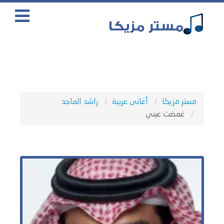
مستر مزيكا
أغانى عربية
راشد الماجد
غمضت عيني