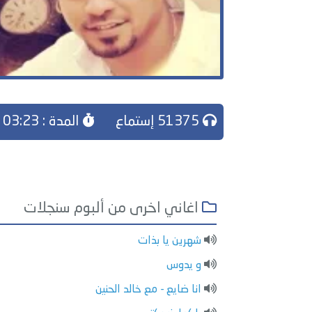
51375 إستماع
المدة : 03:23
اغاني اخرى من ألبوم سنجلات
شهرين يا بذات
و يدوس
انا ضايع - مع خالد الحنين