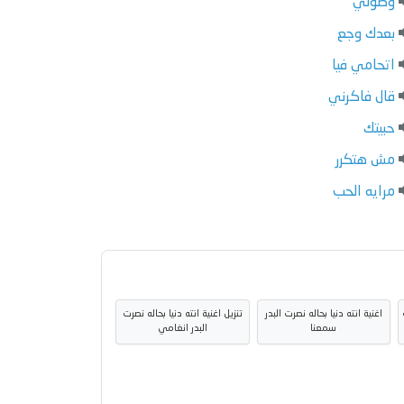
وصولي
بعدك وجع
اتحامي فيا
قال فاكرني
حبيتك
مش هتكرر
مرايه الحب
اغنية انته دنيا بحاله نصرت البدر
تنزيل اغنية انته دنيا بحاله نصرت
سمعنا
البدر انغامي