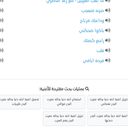
ما تعب الغربيل - مع رعد الناصري
صرنه منعجب
وداعتك مرتاح
باكوا ضحكتي
راجع كصتك
قلب
فرحة ايامي
عمليات بحث مقترحة للأغنية:
تنزيل اغنية انته دنيا بحاله نصرت
استماع انته دنيا بحاله نصرت
تحميل اغنية انته دنيا بحاله نصرت
البدر نغماتي
البدر موالي
البدر طربيات
اغنية انته دنيا بحاله نصرت البدر
تنزيل اغنية انته دنيا بحاله نصرت
دندنها
البدر نغم العرب