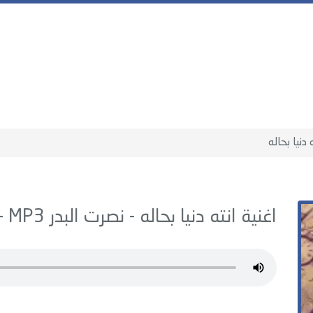
 دنيا بحاله
اغنية انته دنيا بحاله -
نصرت البدر
MP3 - من البوم