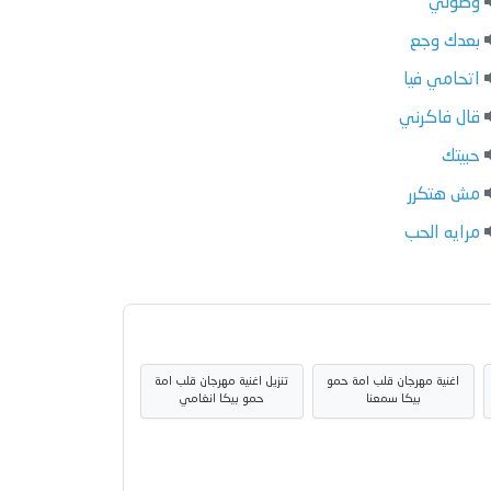
وصولي
بعدك وجع
اتحامي فيا
قال فاكرني
حبيتك
مش هتكرر
مرايه الحب
اغنية مهرجان قلب امة حمو
تنزيل اغنية مهرجان قلب امة
بيكا سمعنا
حمو بيكا انغامي