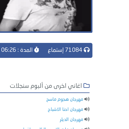
71084 إستماع
المدة : 06:26
اغاني اخرى من ألبوم سنجلات
مهرجان هجوم ماسح
مهرجان احنا الاشباح
مهرجان الديلر