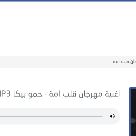
ان قلب امة
اغنية مهرجان قلب امة -
حمو بيكا
MP3 - من البوم