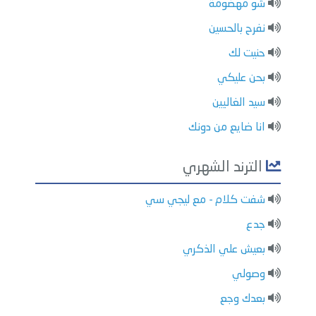
شو مهضومة
نفرح بالحسين
حنيت لك
بحن عليكي
سيد الغاليين
انا ضايع من دونك
الترند الشهري
شفت كلام - مع ليجي سي
جدع
بعيش علي الذكري
وصولي
بعدك وجع