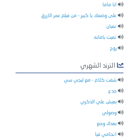
انا ماما
على وضعك يا كبير - من فيلم عمر الازرق
تعبان
تعبت بامانه
روح
الترند الشهري
شفت كلام - مع ليجي سي
جدع
بعيش علي الذكري
وصولي
بعدك وجع
اتحامي فيا