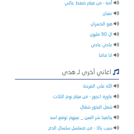
أمة - من فيلم ضغط عالي
تعبان
هو الخسران
ال 90 مليون
عادي عادي
انا ماما
اغاني أخرى لـ هدى
الله على الفرحة
عاوزة اتجوز - من فيلم نوم التلات
شغل البخور شغال
يكفينا شر العين _ عينهم توقع اسد
سيب يالا - من مسلسل سلسال الدم