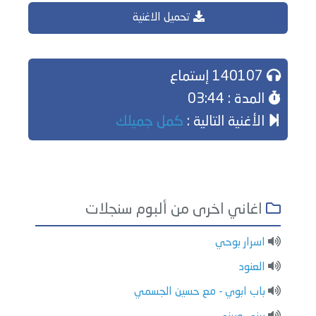
تحميل الاغنية
140107 إستماع
المدة : 03:44
الأغنية التالية :
كمل جميلك
اغاني اخرى من ألبوم سنجلات
اسرار بوحي
العنود
باب ابوي - مع حسين الجسمي