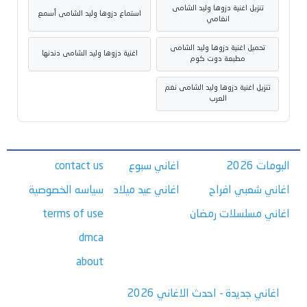
تنزيل اغنية دزوها وليد الشامى
استماع دزوها وليد الشامى أسمع
انغامي
تحميل اغنية دزوها وليد الشامى
اغنية دزوها وليد الشامى دندنها
مطبعة دوت كوم
تنزيل اغنية دزوها وليد الشامى نغم
العرب
البومات 2026
اغاني سبوع
contact us
اغاني شعبي افراح
اغاني عيد ميلاد
سياسه الخصوصية
اغاني مسلسلات رمضان
terms of use
dmca
about
اغاني جديدة - احدث الاغاني 2026