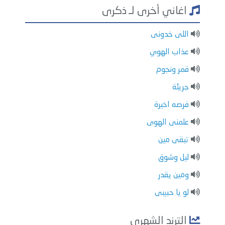
اغاني أخرى لـ ذكرى
اللى خدونى
عذاب الهوي
قمر ونجوم
جريئة
فرصه اخيرة
علمنى الهوى
تبقى مين
ليل وشوق
ومين يقدر
لو يا حبيبى
الترند الشهري