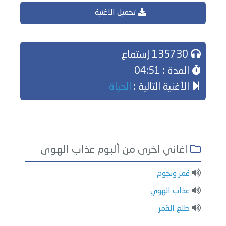
تحميل الاغنية
135730 إستماع
المدة : 04:51
الأغنية التالية :
الحياة
اغاني اخرى من ألبوم عذاب الهوى
قمر ونجوم
عذاب الهوي
طلع القمر