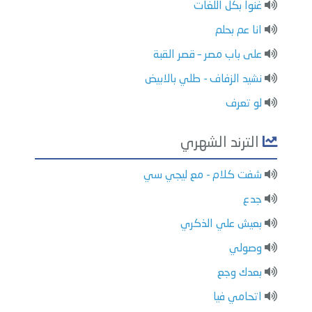
غنوا بكل اللغات
انا عم بحلم
على باب مصر – قصر القبة
نشيد الزفاف - طلي بالابيض
لو تعرف
الترند الشهري
شفت كلام - مع ليجي سي
جدع
بعيش علي الذكري
وصولي
بعدك وجع
اتحامي فيا