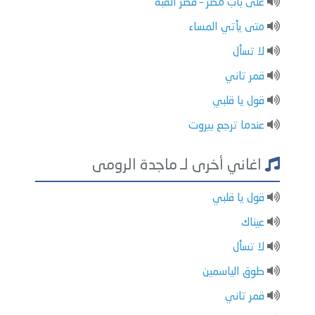
على باب مصر – قصر القبة
متى يأتي المساء
لا تسأل
قمر تاني
قول يا قلبي
عندما ترجع بيروت
اغاني أخرى لـ ماجدة الرومى
قول يا قلبي
عيناك
لا تسأل
طوق الياسمين
قمر تاني