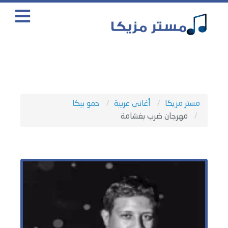
مستر مزيكا
أغانى عربية
حمو بيكا
مهرجان ضرب بغشامة