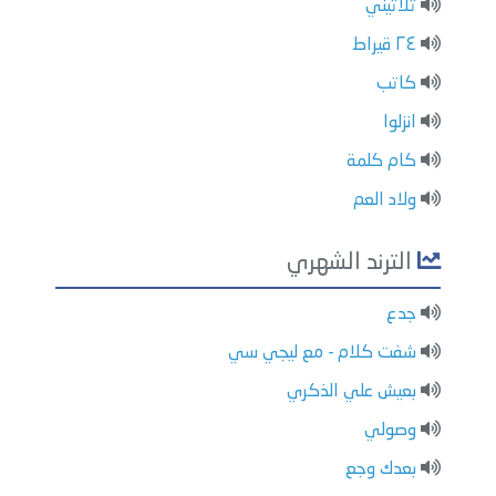
تلاتيني
٢٤ قيراط
كاتب
انزلوا
كام كلمة
ولاد العم
الترند الشهري
جدع
شفت كلام - مع ليجي سي
بعيش علي الذكري
وصولي
بعدك وجع