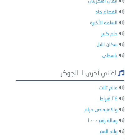
ابقى افتكرينى
انفصام حاد
السلمة الأخيرة
حلم كبير
سكان الليل
ياسطى
اغاني أخرى لـ الجوكر
عالم تالت
٢٤ قيراط
والاغنية دى حرام
رسالة رقم ١٠٠٠
ولاد العم