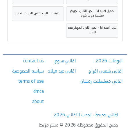
تحميل اغنية انا - الجزء الثانى الجوكر
اغنية انا - الجزء الثانى الجوكر دندنها
مطبعة دوت كوم
تنزيل اغنية انا - الجزء الثانى الجوكر نغم
العرب
البومات 2026
اغاني سبوع
contact us
اغاني شعبي افراح
اغاني عيد ميلاد
سياسه الخصوصية
اغاني مسلسلات رمضان
terms of use
dmca
about
اغاني جديدة - احدث الاغاني 2026
جميع الحقوق محفوظة 2026 © مستر مزيكا