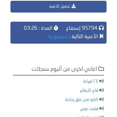
تحميل الاغنية
95794 إستماع
المدة : 03:26
الأغنية التالية :
سيمفونية
اغاني اخرى من ألبوم سنجلات
٢٤ قيراط
قاع الايقاع
الكره في عنق زجاجة
فتحت عيني