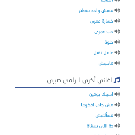
اتقابلنا
مفيش واحد بيتعلم
خسارة عمرى
حب عمرى
حلوة
عامل تقيل
ماحبتش
اغاني أخرى لـ رامي صبرى
اسيبك يومين
مش جاى افكرها
مسألتنيش
دة اللى بستناة