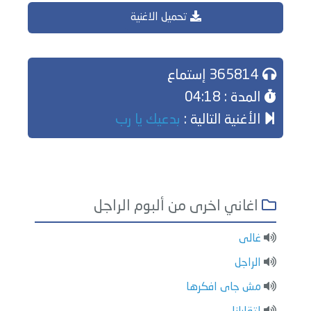
تحميل الاغنية
365814 إستماع
المدة : 04:18
الأغنية التالية :
بدعيك يا رب
اغاني اخرى من ألبوم الراجل
غالى
الراجل
مش جاى افكرها