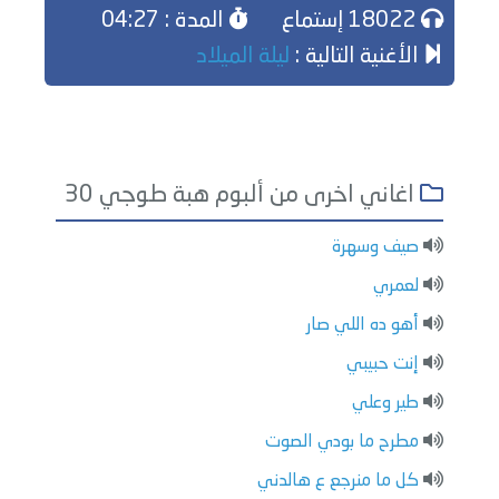
18022 إستماع
المدة : 04:27
الأغنية التالية :
ليلة الميلاد
اغاني اخرى من ألبوم هبة طوجي 30
صيف وسهرة
لعمري
أهو ده اللي صار
إنت حبيبي
طير وعلي
مطرح ما بودي الصوت
كل ما منرجع ع هالدني