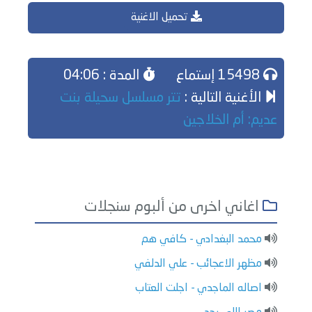
تحميل الاغنية
15498 إستماع
المدة : 04:06
الأغنية التالية :
تتر مسلسل سحيلة بنت
عديم: أم الخلاجين
اغاني اخرى من ألبوم سنجلات
محمد البغدادي - كافي هم
مظهر الاعجائب - علي الدلفي
اصاله الماجدي - اجلت العتاب