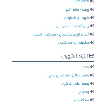
Illuminate
وهم - سنين تمر
شهد - يا قساوتك
ريان الساته - عسل بس
اعلان اورنج وشيبسي - قرمشية اشحنية
صاحبتي ما صدقتشي
الترند الشهري
جدع
شفت كلام - مع ليجي سي
بعيش علي الذكري
وصولي
بعدك وجع