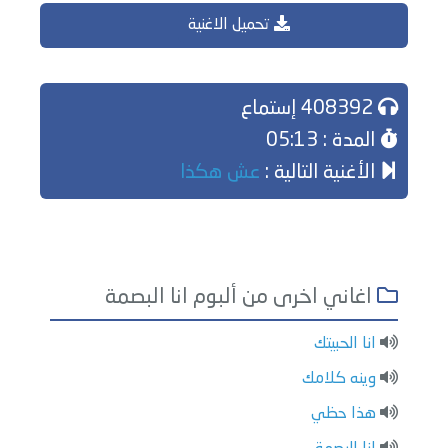
تحميل الاغنية
408392 إستماع
المدة : 05:13
الأغنية التالية :
عش هكذا
اغاني اخرى من ألبوم انا البصمة
انا الحبيتك
وينه كلامك
هذا حظي