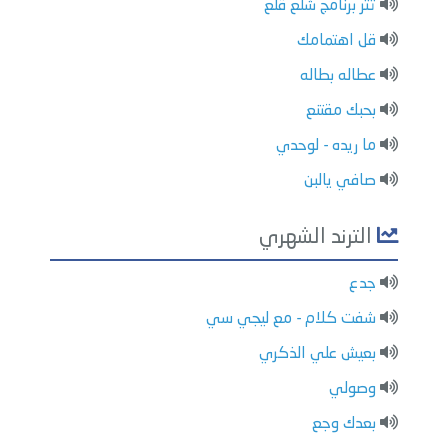
تتر برنامج شلع قلع
قل اهتمامك
عطاله بطاله
بحبك مقتنع
ما ريده - لوحدي
صافي يالبن
الترند الشهري
جدع
شفت كلام - مع ليجي سي
بعيش علي الذكري
وصولي
بعدك وجع