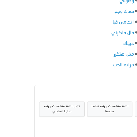
وصولي
بعدك وجع
اتحامي فيا
قال فاكرني
حبيتك
مش هتكرر
مرايه الحب
اغنية مقامه كبير رنيم قطيط
تنزيل اغنية مقامه كبير رنيم
سمعنا
قطيط انغامي