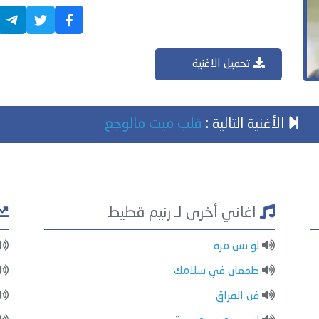
تحميل الاغنية
الأغنية التالية :
قلب ميت مالوجع
اغاني أخرى لـ رنيم قطيط
لو بس مره
طمعان في سلامك
فن الفراق