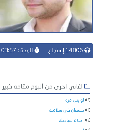
14806 إستماع
المدة : 03:57
اغاني اخرى من ألبوم مقامه كبير
لو بس مره
طمعان في سلامك
احلام سيادتك