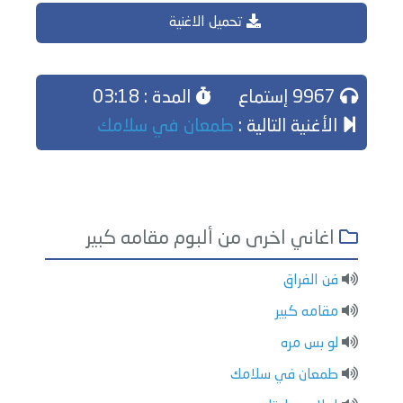
تحميل الاغنية
9967 إستماع
المدة : 03:18
الأغنية التالية :
طمعان في سلامك
اغاني اخرى من ألبوم مقامه كبير
فن الفراق
مقامه كبير
لو بس مره
طمعان في سلامك