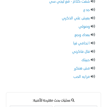
شفت كلام - مع ليجي سي
جدع
بعيش علي الذكري
وصولي
بعدك وجع
اتحامي فيا
قال فاكرني
حبيتك
مش هتكرر
مرايه الحب
عمليات بحث مقترحة للأغنية: