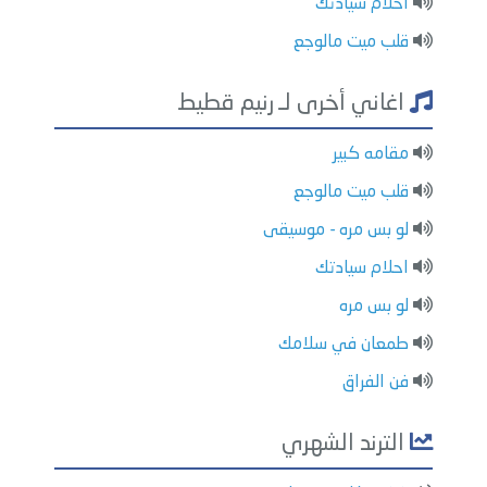
احلام سيادتك
قلب ميت مالوجع
اغاني أخرى لـ رنيم قطيط
مقامه كبير
قلب ميت مالوجع
لو بس مره - موسيقى
احلام سيادتك
لو بس مره
طمعان في سلامك
فن الفراق
الترند الشهري