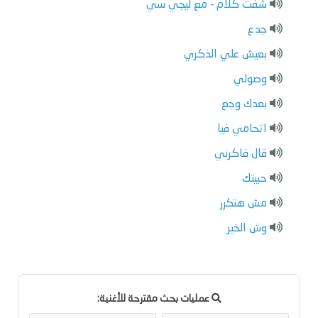
شفت كلام - مع ليجي سي
جدع
بعيش علي الذكري
وصولي
بعدك وجع
اتحامي فيا
قال فاكرني
حبيتك
مش هتكرر
وش الخير
عمليات بحث مقترحة للأغنية: