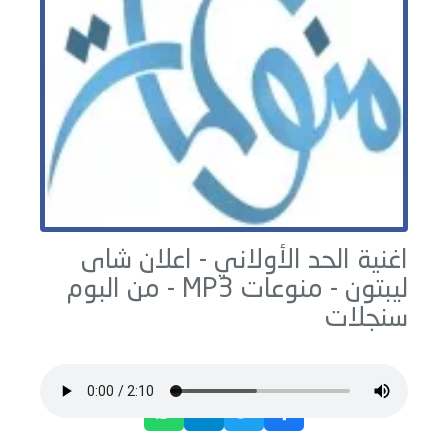
اغنية الحد الأولاني - اعلان شاى
ليبتون -
منوعات
MP3 - من البوم
سنجلات