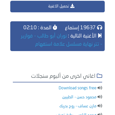
تحميل الاغنية
19637 إستماع
المدة : 02:10
الأغنية التالية :
نوران أبو طالب - فوازير
- تتر نهاية مسلسل علامة استفهام
اغاني اخرى من ألبوم سنجلات
Download songs free
محمود حسن - الطيبين
مازن عساف - روح بدربك