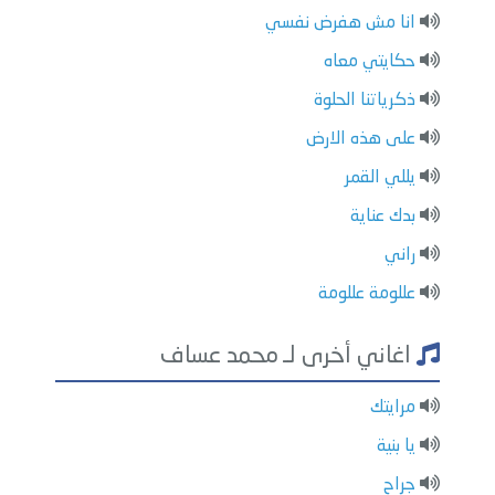
انا مش هفرض نفسي
حكايتي معاه
ذكرياتنا الحلوة
على هذه الارض
يللي القمر
بدك عناية
راني
عللومة عللومة
اغاني أخرى لـ محمد عساف
مرايتك
يا بنية
جراح