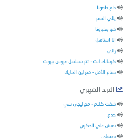
دلع دلعونا
يللي القمر
شو بتخبرونا
انا استاهل
راني
كرمالك انت - تتر مسلسل عروس بيروت
صناع الأمل - مع لين الحايك
الترند الشهري
شفت كلام - مع ليجي سي
جدع
بعيش علي الذكري
وصولي