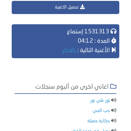
تحميل الاغنية
1531313 إستماع
المدة : 04:12
الأغنية التالية :
بالذكر
اغاني اخرى من ألبوم سنجلات
نور علي نور
حب النبي
حكاية جميلة