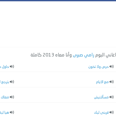
غاني البوم
رامي صبرى
وأنا معاه 2013 كاملة
حرص ولا تخون
حاول دا
مع الايام
بترجع ل
مسألتنيش
معاك ان
قربنى ليك
هيا لية