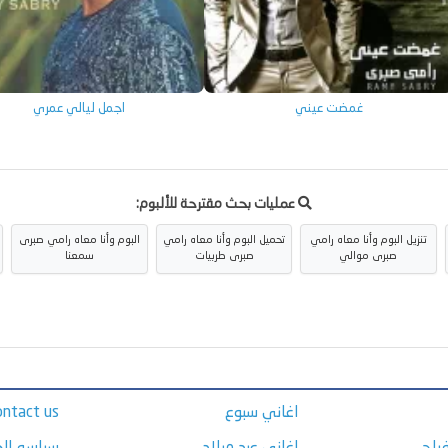
غمضت عيني
اجمل ليالي عمري
عمليات بحث مقترحة للألبوم:
تنزيل البوم وأنا معاه رامي
تحميل البوم وأنا معاه رامي
البوم وأنا معاه رامي صبرى
صبرى موالي
صبرى طربيات
سمعنا
اغاني سبوع
ontact us
راح
اغاني عيد ميلاد
سياسه ال