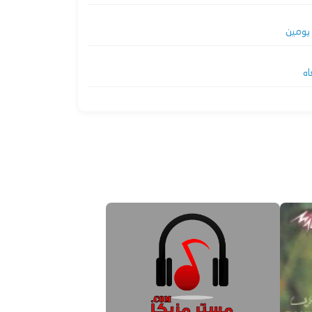
يومين
اه