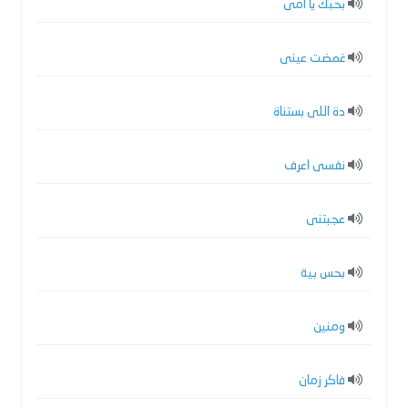
بحبك يا امى
غمضت عينى
دة اللى بستناة
نفسى اعرف
عجبتنى
بحس بية
ومنين
فاكر زمان