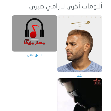
ألبومات أخرى لـ رامي صبرى
افضل اغاني
القمر